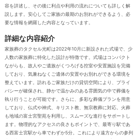
容を詳述し、その後に利点や利用の流れについても詳しく解
説します。安心してご家族の最期のお別れができるよう、必
要な情報を網羅した内容となっています。
詳細な内容紹介
家族葬のタクセル光町は2022年10月に新設された式場で、少
人数の家族葬に特化した設計が特徴です。式場はコンパクト
ながらも、故人やご遺族がくつろげる控室や安置施設を完備
しており、気兼ねなくご遺体の安置やお別れができる環境を
整えています。訪れるご家族だけの貸切空間により、プライ
バシーが確保され、静かで温かみのある雰囲気の中で葬儀を
執り行うことが可能です。さらに、多彩な葬儀プランを用意
しており、仏式や神式、キリスト教、無宗教葬に対応。火葬
も地域の富士宮聖苑を利用し、スムーズな進行をサポートし
ます。物理的なアクセスの良さもポイントで、最寄り駅であ
る西富士宮駅から車でわずか5分。これにより遠方からの参列