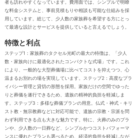
者も訪れやすくなっています。費用面では、シンプルで明瞭
な料金システムと、事前見積もりや相談も可能な仕組みを採
用しています。総じて、少人数の家族葬を希望する方にとっ
て最適な設計とサービスを提供していると言えるでしょう。
特徴と利点
ステップ1：家族葬のタクセル光町の最大の特徴は、「少人
数・家族向けに最適化されたコンパクトな式場」です。これ
により、一般的な大型葬儀場に比べてコストを抑えつつ、心
温まるお別れの場を実現しています。ステップ2：高度なプラ
イバシー管理と貸切の形態を採用。家族だけの空間でゆった
りと葬儀を遂行できるため、遺族の精神的負担を軽減しま
す。ステップ3：多様な葬儀プランの用意。仏式・神式・キリ
スト教・無宗教葬などに対応可能で、遺族の宗教・宗派を問
わず利用できる点も大きな魅力です。特に、火葬のみのプラ
ンや、少人数の一日葬など、シンプルかつコストパフォーマ
ンスに優れたプランも選べるため、経済的負担を軽減しなが