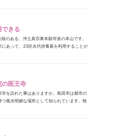
用できる
伝統のある、浄土真宗東本願寺派の本山です。
所にあって、23区永代供養墓を利用することが
院の医王寺
田市を訪れた事はありますか。島田市は都市の
持つ風光明媚な場所として知られています。牧