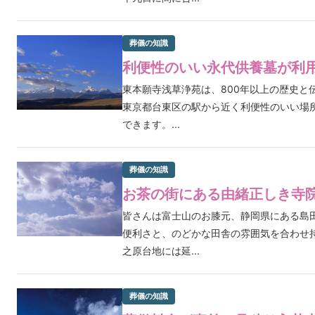
葬儀の知識
利便性のいい永代供養墓が利
東本願寺浅草浄苑は、800年以上の歴史と
東京都台東区の駅から近く利便性のいい場
できます。...
葬儀の知識
お茶の街にある由緒正しき寺
皆さんは富士山のお膝元、静岡県にある島
便利さと、のどかな田舎の雰囲気を合わせ
之原台地には延...
葬儀の知識