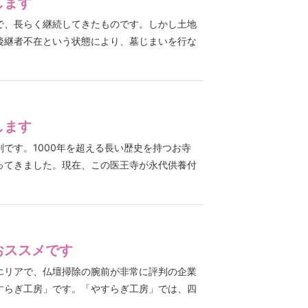
します
で、長らく継続してきたものです。しかし土地
後継者不在という状態により、墓じまいを行な
します
です。1000年を超える長い歴史を持つお寺
ってきました。現在、この医王寺が永代供養付
おススメです
エリアで、仏壇掃除の腕前が非常に評判の企業
すらぎ工房」です。「やすらぎ工房」では、四