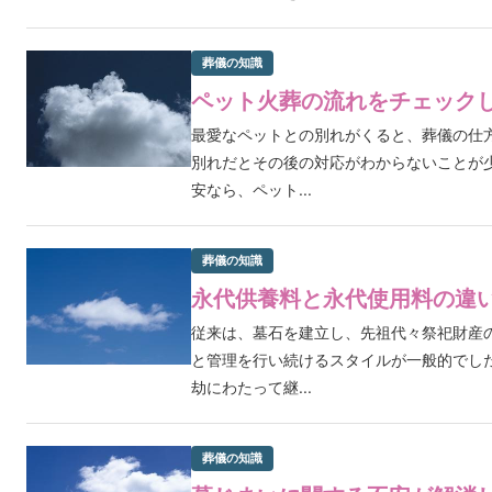
葬儀の知識
ペット火葬の流れをチェック
最愛なペットとの別れがくると、葬儀の仕
別れだとその後の対応がわからないことが
安なら、ペット...
葬儀の知識
永代供養料と永代使用料の違
従来は、墓石を建立し、先祖代々祭祀財産
と管理を行い続けるスタイルが一般的でし
劫にわたって継...
葬儀の知識