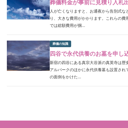
葬儀料金が事前に見積り入札
人が亡くなりますと、お通夜から告別式な
り、大きな費用がかかります。これらの費
では総額費用が掴...
葬儀の知識
四谷で永代供養のお墓を申し
新宿の四谷にある真宗大谷派の真英寺は歴
アルパークのほかに永代供養墓も設置され
の面倒をかけた...