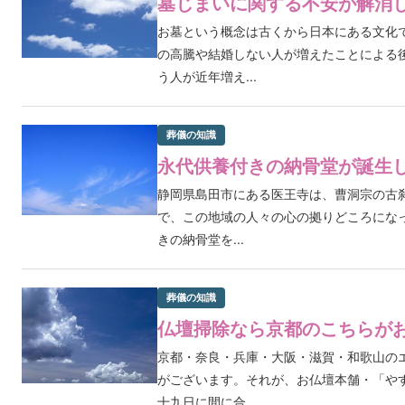
墓じまいに関する不安が解消
お墓という概念は古くから日本にある文化
の高騰や結婚しない人が増えたことによる
う人が近年増え...
葬儀の知識
永代供養付きの納骨堂が誕生
静岡県島田市にある医王寺は、曹洞宗の古刹
で、この地域の人々の心の拠りどころにな
きの納骨堂を...
葬儀の知識
仏壇掃除なら京都のこちらが
京都・奈良・兵庫・大阪・滋賀・和歌山の
がございます。それが、お仏壇本舗・「や
十九日に間に合...